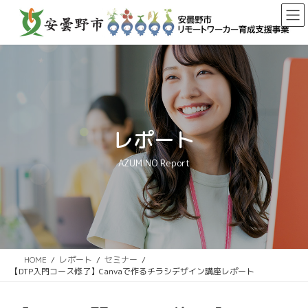
コ
ナ
ン
ビ
テ
ゲ
ン
ー
ツ
シ
へ
ョ
ス
ン
キ
に
ッ
移
レポート
プ
動
AZUMINO Report
HOME
レポート
セミナー
【DTP入門コース修了】Canvaで作るチラシデザイン講座レポート