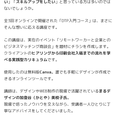
い
」「
スキルアップをしたい
」と思っている方は多いのでは
ないでしょうか。
全3回オンラインで開催された「DTP入門コース」は、まさに
そんな想いに応える講座です。
この講座は、実在のイベント「リモートワーカーと企業との
ビジネスマッチング商談会」を題材にチラシを作成します。
クライアントの
ヒアリングから印刷会社入稿までの流れを学
べる実践型カリキュラム
です。
使用したのは無料版
Canva
。誰でも手軽にデザインが作成で
きるオンラインツールです。
講師は、デザインやWEB制作の現場で活躍されている
まるデ
ザインの加登谷（かとや）美枝子氏
。
現場で培ったノウハウを交えながら、受講者一人ひとりに丁
寧なアドバイスをしてくださいました。