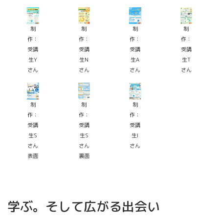
制
制
制
制
作：
作：
作：
作：
受講
受講
受講
受講
生Y
生N
生A
生T
さん
さん
さん
さん
制
制
制
作：
作：
作：
受講
受講
受講
生S
生S
生I
さん
さん
さん
表面
裏面
学ぶ。そして広がる出会い