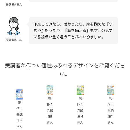
受講者Aさん
印刷してみたら、薄かったり、線を揃えた『つ
もり』だったり。『線を揃える』もプロの見て
いる視点が全く違うことがわかりました。
受講者Bさん
受講者が作った個性あふれるデザインをご覧くださ
い。
制
制
制
制
作：
作：
作：
作：
受講
受講
受講
受講
生I
生M
生Y
生M
さん
さん
さん
さん