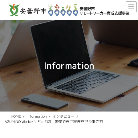
コ
ナ
ン
ビ
テ
ゲ
ン
ー
ツ
シ
へ
ョ
ス
ン
キ
に
ッ
移
Information
プ
動
HOME
Information
インタビュー
AZUMINO Worker’s File #03 - 複業で在宅経理を担う働き方