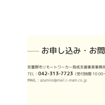
お申し込み・お問
安曇野市リモートワーカー育成支援事業事務
042-313-7723
TEL：
（受付時間 10:00
MAIL：
azumino@mail.c-mam.co.jp
ア
ア
イ
イ
コ
コ
ン
ン
リ
リ