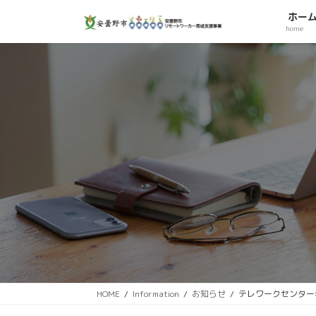
コ
ナ
ホー
ン
ビ
home
テ
ゲ
ン
ー
ツ
シ
へ
ョ
ス
ン
キ
に
ッ
移
プ
動
HOME
Information
お知らせ
テレワークセンター