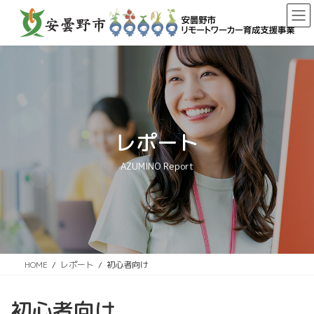
コ
ナ
ン
ビ
テ
ゲ
ン
ー
ツ
シ
へ
ョ
ス
ン
キ
に
ッ
移
レポート
プ
動
AZUMINO Report
HOME
レポート
初心者向け
初心者向け