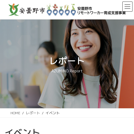
コ
ナ
ン
ビ
テ
ゲ
ン
ー
ツ
シ
へ
ョ
ス
ン
キ
に
ッ
移
レポート
プ
動
AZUMINO Report
HOME
レポート
イベント
イベント