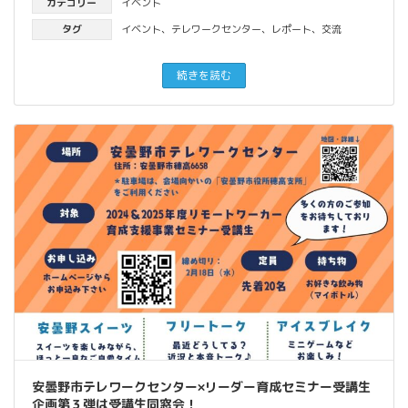
カテゴリー
イベント
タグ
イベント
、
テレワークセンター
、
レポート
、
交流
続きを読む
安曇野市テレワークセンター×リーダー育成セミナー受講生
企画第３弾は受講生同窓会！