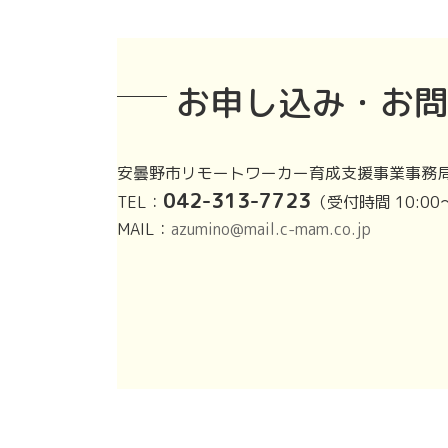
お申し込み・お問
安曇野市リモートワーカー育成支援事業事務
042-313-7723
TEL：
（受付時間 10:00
MAIL：
azumino@mail.c-mam.co.jp
ア
ア
イ
イ
コ
コ
ン
ン
リ
リ
ン
ン
ク
ク