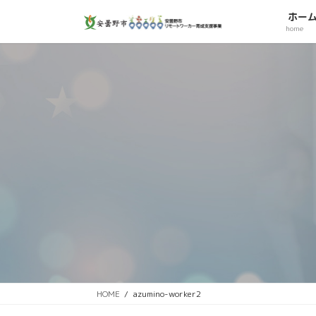
コ
ナ
ホー
ン
ビ
home
テ
ゲ
ン
ー
ツ
シ
へ
ョ
ス
ン
キ
に
ッ
移
プ
動
HOME
azumino-worker2